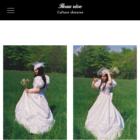
Beau rêve
Culture chinoise