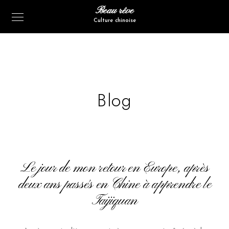
Beau rêve
Culture chinoise
Blog
Le jour de mon retour en Europe, après
deux ans passés en Chine à apprendre le
Taijiquan